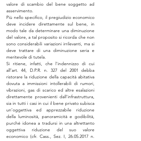
valore di scambio del bene soggetto ad 
asservimento.
Più nello specifico, il pregiudizio economico 
deve incidere direttamente sul bene, in 
modo tale da determinare una diminuzione 
del valore, a tal proposito si ricorda che non 
sono considerabili variazioni irrilevanti, ma si 
deve trattare di una diminuzione seria e 
meritevole di tutela.
Si ritiene, infatti, che l’indennizzo di cui 
all’art. 44, D.P.R. n. 327 del 2001 debba 
ristorare la riduzione della capacità abitativa 
dovuta a immissioni intollerabili di rumori, 
vibrazioni, gas di scarico ed altre esalazioni 
direttamente provenienti dall’infrastruttura, 
sia in tutti i casi in cui il bene privato subisca 
un’oggettiva ed apprezzabile riduzione 
della luminosità, panoramicità e godibilità, 
purché idonea a tradursi in una altrettanto 
oggettiva riduzione del suo valore 
economico (cfr. Cass., Sez. I, 26.05.2017 n. 