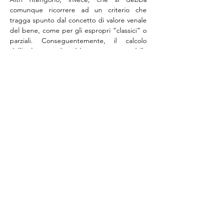
comunque ricorrere ad un criterio che 
tragga spunto dal concetto di valore venale 
del bene, come per gli espropri “classici” o 
parziali. Conseguentemente, il calcolo 
dell’indennizzo dovrebbe trarre origine dalla 
differenza tra il valore del bene espropriato 
al tempo dell’autorizzazione dell’opera e 
quello ad opera terminata, così da non 
affidarsi a criteri predeterminati, quanto 
piuttosto al pregiudizio effettivo e attuale 
subito dal proprietario del fondo.
Tale visione troverebbe conforto anche in un 
risalente, ma consolidato orientamento 
giurisprudenziale, secondo il quale la natura 
dell’indennità “…è destinata a ristorare il 
pregiudizio effettivo ed attuale da lui subito 
a causa dell’esecuzione dell’opera 
pubblica”. ( Cfr. Cass. 10012/98)
Ciò detto, si coglie, dunque, l’importanza 
che gli enti o amministrazioni esproprianti 