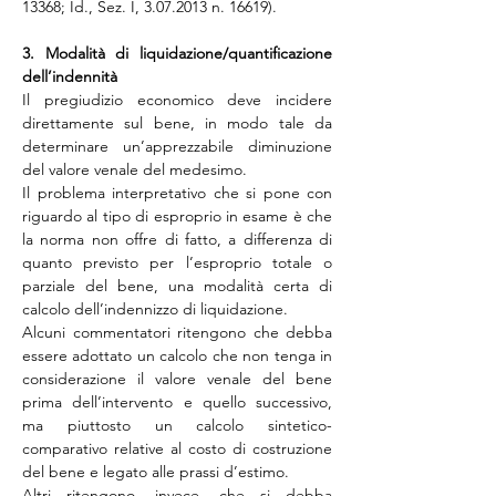
13368; Id., Sez. I, 3.07.2013 n. 16619).
3. Modalità di liquidazione/quantificazione 
dell’indennità
Il pregiudizio economico deve incidere 
direttamente sul bene, in modo tale da 
determinare un’apprezzabile diminuzione 
del valore venale del medesimo. 
Il problema interpretativo che si pone con 
riguardo al tipo di esproprio in esame è che 
la norma non offre di fatto, a differenza di 
quanto previsto per l’esproprio totale o 
parziale del bene, una modalità certa di 
calcolo dell’indennizzo di liquidazione.
Alcuni commentatori ritengono che debba 
essere adottato un calcolo che non tenga in 
considerazione il valore venale del bene 
prima dell’intervento e quello successivo, 
ma piuttosto un calcolo sintetico- 
comparativo relative al costo di costruzione 
del bene e legato alle prassi d’estimo.
Altri ritengono, invece, che si debba 