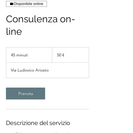
Disponibile online
Consulenza on-
line
50
euro
45 minuti
4
50 €
5
m
Via Ludovico Ariosto
i
n
u
t
Prenota
i
Descrizione del servizio